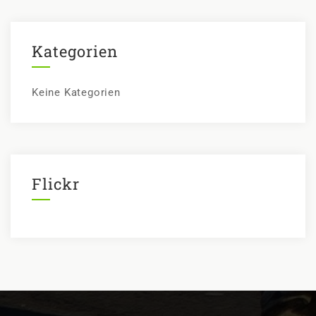
e
n
n
Kategorien
a
c
Keine Kategorien
h
:
Flickr